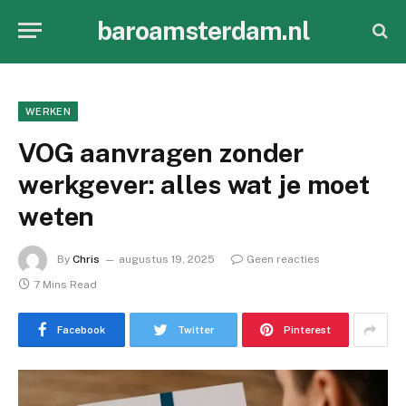
baroamsterdam.nl
WERKEN
VOG aanvragen zonder
werkgever: alles wat je moet
weten
By
Chris
augustus 19, 2025
Geen reacties
7 Mins Read
Facebook
Twitter
Pinterest