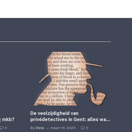
De veelzijdigheid van
g mkb?
privédetectives in Gent: alles wat
je moet weten
0
By
Chris
maart 16, 2025
0