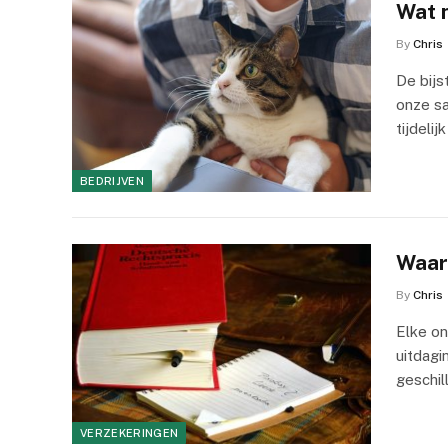
Wat n
By
Chris
De bijs
onze sa
tijdeli
BEDRIJVEN
Waar
By
Chris
Elke o
uitdagi
geschi
VERZEKERINGEN