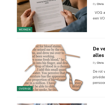
By
Chris
VOG aa
een VO
WERKEN
De ve
alle
By
Chris
De rol 
privéde
persoon
OVERIGE