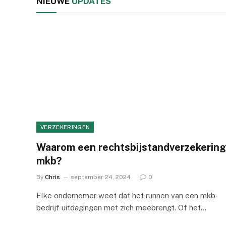
NIEUWE
UPDATES
VERZEKERINGEN
Waarom een rechtsbijstandverzekering
mkb?
By
Chris
september 24, 2024
0
Elke ondernemer weet dat het runnen van een mkb-
bedrijf uitdagingen met zich meebrengt. Of het…