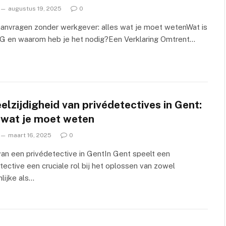
augustus 19, 2025
0
nvragen zonder werkgever: alles wat je moet wetenWat is
G en waarom heb je het nodig?Een Verklaring Omtrent…
elzijdigheid van privédetectives in Gent:
s wat je moet weten
maart 16, 2025
0
van een privédetective in GentIn Gent speelt een
tective een cruciale rol bij het oplossen van zowel
lijke als…