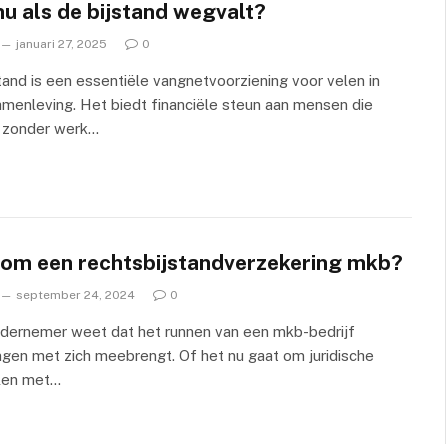
u als de bijstand wegvalt?
januari 27, 2025
0
tand is een essentiële vangnetvoorziening voor velen in
menleving. Het biedt financiële steun aan mensen die
jk zonder werk…
om een rechtsbijstandverzekering mkb?
september 24, 2024
0
ndernemer weet dat het runnen van een mkb-bedrijf
ngen met zich meebrengt. Of het nu gaat om juridische
llen met…